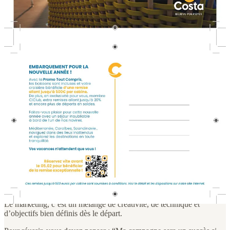
Une opération rentable. Plus de 600 visites sur le site grâce à une
communication simple et mémorable. Les clients ont adoré recevoir
une carte de bonne année. Dans un monde où même les enfants et
petits-enfants n’en envoient plus, cette initiative a renforcé le capital
sympathie des clients envers Costa Croisières.
Vous aussi, vous souhaitez booster votre notoriété et votre
efficacité auprès de vos clients ? Prenez rendez-vous avec nous
dès maintenant.
Prendre rendez-vous avec Mickaël
Soyez prêt à marquer les esprits.
Fin de la promotion.
Mon avis sur cette opération
Le marketing, c’est un mélange de créativité, de technique et
d’objectifs bien définis dès le départ.