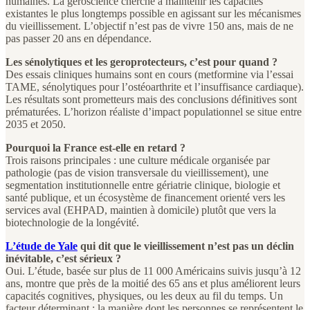
humaines. La géroscience cherche à maintenir les capacités
existantes le plus longtemps possible en agissant sur les mécanismes
du vieillissement. L’objectif n’est pas de vivre 150 ans, mais de ne
pas passer 20 ans en dépendance.
Les sénolytiques et les geroprotecteurs, c’est pour quand ?
Des essais cliniques humains sont en cours (metformine via l’essai
TAME, sénolytiques pour l’ostéoarthrite et l’insuffisance cardiaque).
Les résultats sont prometteurs mais des conclusions définitives sont
prématurées. L’horizon réaliste d’impact populationnel se situe entre
2035 et 2050.
Pourquoi la France est-elle en retard ?
Trois raisons principales : une culture médicale organisée par
pathologie (pas de vision transversale du vieillissement), une
segmentation institutionnelle entre gériatrie clinique, biologie et
santé publique, et un écosystème de financement orienté vers les
services aval (EHPAD, maintien à domicile) plutôt que vers la
biotechnologie de la longévité.
L’étude de Yale
qui dit que le vieillissement n’est pas un déclin
inévitable, c’est sérieux ?
Oui. L’étude, basée sur plus de 11 000 Américains suivis jusqu’à 12
ans, montre que près de la moitié des 65 ans et plus améliorent leurs
capacités cognitives, physiques, ou les deux au fil du temps. Un
facteur déterminant : la manière dont les personnes se représentent le