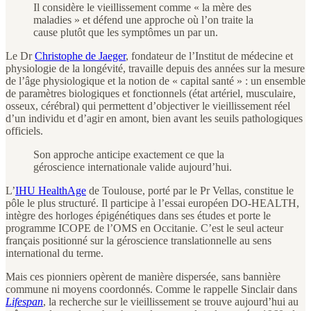
Il considère le vieillissement comme « la mère des
maladies » et défend une approche où l’on traite la
cause plutôt que les symptômes un par un.
Le Dr
Christophe de Jaeger
, fondateur de l’Institut de médecine et
physiologie de la longévité, travaille depuis des années sur la mesure
de l’âge physiologique et la notion de « capital santé » : un ensemble
de paramètres biologiques et fonctionnels (état artériel, musculaire,
osseux, cérébral) qui permettent d’objectiver le vieillissement réel
d’un individu et d’agir en amont, bien avant les seuils pathologiques
officiels.
Son approche anticipe exactement ce que la
géroscience internationale valide aujourd’hui.
L’
IHU HealthAge
de Toulouse, porté par le Pr Vellas, constitue le
pôle le plus structuré. Il participe à l’essai européen DO-HEALTH,
intègre des horloges épigénétiques dans ses études et porte le
programme ICOPE de l’OMS en Occitanie. C’est le seul acteur
français positionné sur la géroscience translationnelle au sens
international du terme.
Mais ces pionniers opèrent de manière dispersée, sans bannière
commune ni moyens coordonnés. Comme le rappelle Sinclair dans
Lifespan
, la recherche sur le vieillissement se trouve aujourd’hui au