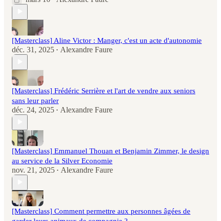
[Masterclass] Aline Victor : Manger, c'est un acte d'autonomie
déc. 31, 2025
Alexandre Faure
•
[Masterclass] Frédéric Serrière et l'art de vendre aux seniors
sans leur parler
déc. 24, 2025
Alexandre Faure
•
[Masterclass] Emmanuel Thouan et Benjamin Zimmer, le design
au service de la Silver Economie
nov. 21, 2025
Alexandre Faure
•
[Masterclass] Comment permettre aux personnes âgées de
garder leurs animaux de compagnie ?