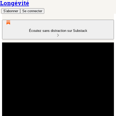
Longévité
S'abonner
Se connecter
Écoutez sans distraction sur Substack