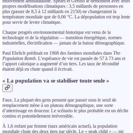
mouvement antinatataliste. Spears et Geruso le démontent avec leurs
propres modélisations climatiques : 3,5 milliards de personnes en
plus (passer de 8,5 à 12 milliards en 2150) ne changeraient la
température mondiale que de 0,06 °C. La dépopulation est trop lente
pour servir de levier climatique.
Chaque progrès environnemental historique est venu de la
technologie et de la régulation — transition énergétique, normes
industrielles, électrification — jamais de la baisse démographique.
Paul Ehrlich prédisait en 1968 des famines mondiales dans
The
Population Bomb
. L’espérance de vie est passée de 57 à 73 ans et
l’apport calorique a augmenté d’un tiers. Les taux de fécondité
étaient déjà en chute quand il écrivait.
« La population va se stabiliser toute seule »
Faux. La plupart des gens pensent que passer sous le seuil de
remplacement mène à un plateau démographique, une sorte
d’atterrissage en douceur. Le scénario le plus probable est un déclin
continu et potentiellement irréversible.
À 1,6 enfant par femme (taux américain actuel), la population
mondiale chute des deux tiers par siècle. Le « peak child » — pic