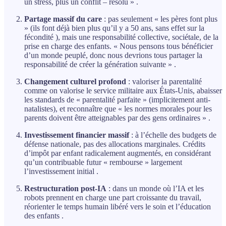
un stress, plus un conflit – résolu » .
Partage massif du care
: pas seulement « les pères font plus
» (ils font déjà bien plus qu’il y a 50 ans, sans effet sur la
fécondité ), mais une responsabilité collective, sociétale, de la
prise en charge des enfants. « Nous pensons tous bénéficier
d’un monde peuplé, donc nous devrions tous partager la
responsabilité de créer la génération suivante » .
Changement culturel profond
: valoriser la parentalité
comme on valorise le service militaire aux États-Unis, abaisser
les standards de « parentalité parfaite » (implicitement anti-
natalistes), et reconnaître que « les normes morales pour les
parents doivent être atteignables par des gens ordinaires » .
Investissement financier massif
: à l’échelle des budgets de
défense nationale, pas des allocations marginales. Crédits
d’impôt par enfant radicalement augmentés, en considérant
qu’un contribuable futur « rembourse » largement
l’investissement initial .
Restructuration post-IA
: dans un monde où l’IA et les
robots prennent en charge une part croissante du travail,
réorienter le temps humain libéré vers le soin et l’éducation
des enfants .