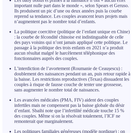
Les baby bonus et primes à la naissance n’ont « aucun effet
important nulle part dans le monde », selon Spears et Geruso.
Ils produisent un pic d’une ou deux années puis la courbe
reprend sa tendance. Les couples avancent leurs projets mais
n’augmentent pas le nombre total d’enfants.
La politique coercitive (politique de l’enfant unique en Chine)
: la courbe de fécondité chinoise est indistinguable de celle
des pays voisins qui n’ont jamais appliqué cette politique. Le
passage à la politique des trois enfants en 2021 n’a produit
aucun résultat malgré le harcèlement téléphonique des
fonctionnaires auprès des couples.
L’interdiction de l’avortement (Roumanie de Ceaușescu) :
doublement des naissances pendant un an, puis retour rapide à
la baisse. Les restrictions reproductives (Texas) dissuadent les
couples à risque de fausse couche de tenter une grossesse,
sans augmenter le nombre total de naissances.
Les avancées médicales (PMA, FIV) aident des couples
infertiles mais ne compensent pas la baisse globale du désir
d’enfant. Sbaihi note que l’infertilité médicale touche 15 %
des couples. Même si on la résolvait totalement, l’ICF ne
remonterait que marginalement.
Les politiques familiales généreuses (modèle nordique) : on