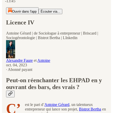
-13:45
Ouvrir dans l'app
Écouter via...
Licence IV
Antoine Gérard | de Sociologue à entrepreneur | Briscard |
Sociogérontologie | Bistrot Bertha | LInkedin
Alexandre Faure
et
Antoine
oct. 04, 2023
∙ Abonné payant
Peut-on réenchanter les EHPAD en y
ouvrant des bars, des vrais ?
C’
est le pari d’
Antoine Gérard
, un talentueux
entrepreneur qui lance son projet,
Bistrot Bertha
en